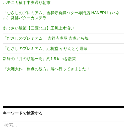
ハモニカ横丁中央通り朝市
「むさしのプレミアム」吉祥寺発酵バター専門店 HANERU（ハネ
ル）発酵バターカステラ
あじさい散策【三鷹北口】玉川上水沿い
「むさしのプレミアム」 吉祥寺虎屋 吉虎どら焼
「むさしのプレミアム」紅梅堂 かりんとう饅頭
新緑の『井の頭池一周』約1.5ｋｍを散策
『大洲大作 焦点の彼方』展へ行ってきました！
キーワードで検索する
検