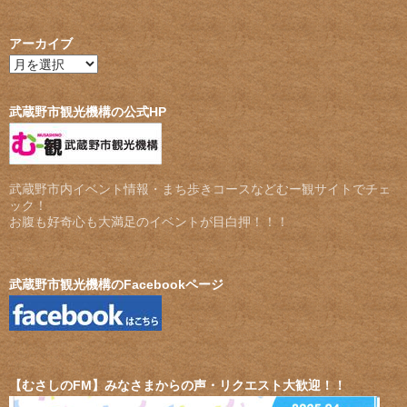
アーカイブ
ア
ー
カ
イ
武蔵野市観光機構の公式HP
ブ
武蔵野市内イベント情報・まち歩きコースなどむー観サイトでチェ
ック！
お腹も好奇心も大満足のイベントが目白押！！！
武蔵野市観光機構のFacebookページ
【むさしのFM】みなさまからの声・リクエスト大歓迎！！