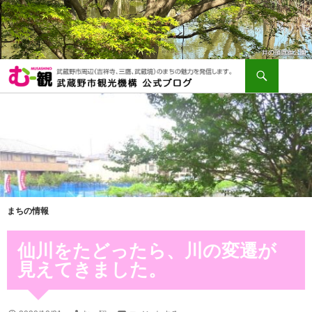
検
索
コ
ン
テ
ン
ツ
へ
ス
キ
ッ
プ
まちの情報
仙川をたどったら、川の変遷が
見えてきました。