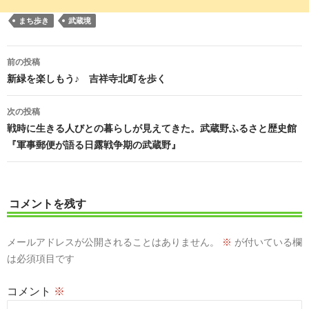
まち歩き
武蔵境
投
前の投稿
稿
新緑を楽しもう♪ 吉祥寺北町を歩く
ナ
次の投稿
ビ
戦時に生きる人びとの暮らしが見えてきた。武蔵野ふるさと歴史館
『軍事郵便が語る日露戦争期の武蔵野』
ゲ
ー
シ
コメントを残す
ョ
メールアドレスが公開されることはありません。
※
が付いている欄
ン
は必須項目です
コメント
※