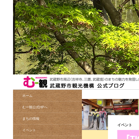
検
索
コンテンツへスキップ
ホーム
むー観公式HPへ
まちの情報
イベント
イベント
『T