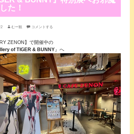
した！
22
むー観
コメントする
ERY ZENON】で開催中の
llery of TIGER & BUNNY
』へ