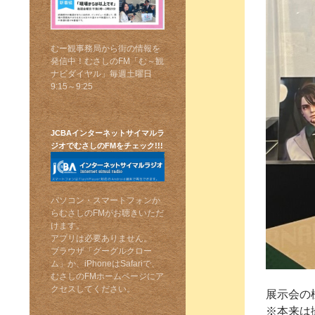
むー観事務局から街の情報を
発信中！むさしのFM「む～観
ナビダイヤル」毎週土曜日
9:15～9:25
JCBAインターネットサイマルラ
ジオでむさしのFMをチェック!!!
パソコン・スマートフォンか
らむさしのFMがお聴きいただ
けます。
アプリは必要ありません。
ブラウザ「グーグルクロー
ム」か、iPhoneはSafariで、
むさしのFMホームページにア
クセスしてください。
展示会の
※本来は