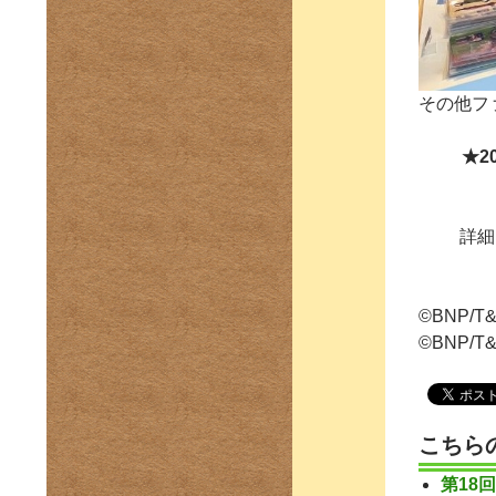
その他フ
★2
詳細
©BNP/T&
©BNP/T
こちら
第18