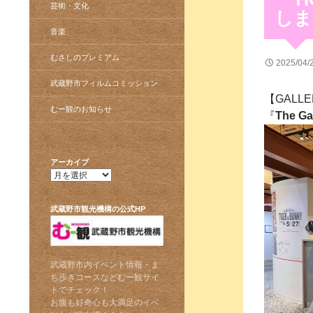
芸術・文化
しま
音楽
むさしのプレミアム
2025/04/
武蔵野市フィルムコミッション
【GALL
むー観のお知らせ
『
The Ga
アーカイブ
ア
ー
カ
武蔵野市観光機構の公式HP
イ
ブ
武蔵野市内イベント情報・ま
ち歩きコースなどむー観サイ
トでチェック！
お腹も好奇心も大満足のイベ