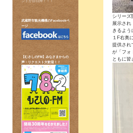
ントが目白押！！！
シリーズ
武蔵野市観光機構のFacebookペ
展示され『
ージ
きるよう
１F右奥
提供され
が「フォ
【むさしのFM】みなさまからの
ともに皆
声・リクエスト大歓迎！！