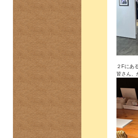
２Fにあ
皆さん、