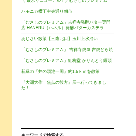
＼ 展示リニューアル！／むさしのプレミアム
ハモニカ横丁中央通り朝市
「むさしのプレミアム」吉祥寺発酵バター専門
店 HANERU（ハネル）発酵バターカステラ
あじさい散策【三鷹北口】玉川上水沿い
「むさしのプレミアム」 吉祥寺虎屋 吉虎どら焼
「むさしのプレミアム」紅梅堂 かりんとう饅頭
新緑の『井の頭池一周』約1.5ｋｍを散策
『大洲大作 焦点の彼方』展へ行ってきまし
た！
キーワードで検索する